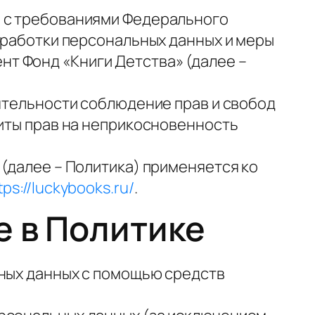
и с требованиями Федерального
обработки персональных данных и меры
т Фонд «Книги Детства» (далее –
еятельности соблюдение прав и свобод
щиты прав на неприкосновенность
(далее – Политика) применяется ко
tps://luckybooks.ru/
.
е в Политике
ьных данных с помощью средств