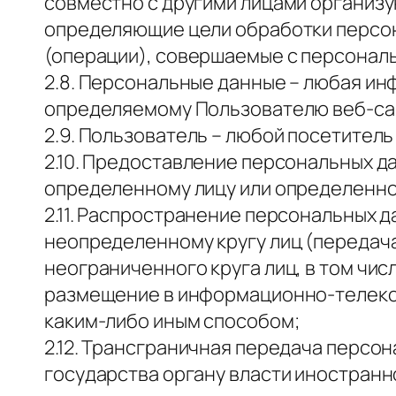
совместно с другими лицами организу
определяющие цели обработки персон
(операции), совершаемые с персонал
2.8. Персональные данные – любая ин
определяемому Пользователю веб-с
2.9. Пользователь – любой посетитель
2.10. Предоставление персональных д
определенному лицу или определенном
2.11. Распространение персональных 
неопределенному кругу лиц (передач
неограниченного круга лиц, в том чи
размещение в информационно-телеко
каким-либо иным способом;
2.12. Трансграничная передача персо
государства органу власти иностран