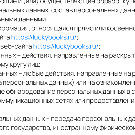
ющие и (или) осуществляющие обработку п
альных данных, состав персональных данн
ьными данными;
формация, относящаяся прямо или косвенн
айта
https://luckybooks.ru/
;
 веб-сайта
https://luckybooks.ru/
;
анных – действия, направленные на раскры
у кругу лиц;
данных – любые действия, направленные на
а персональных данных) или на ознакомле
сле обнародование персональных данных в
ммуникационных сетях или предоставлени
нальных данных – передача персональных 
ного государства, иностранному физическ