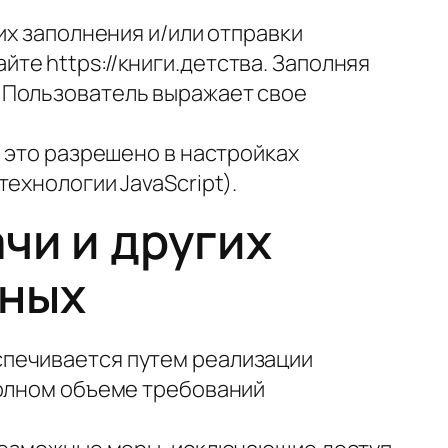
их заполнения и/или отправки
е https://книги.детства. Заполняя
 Пользователь выражает свое
 это разрешено в настройках
ехнологии JavaScript).
чи и других
нных
спечивается путем реализации
полном объеме требований