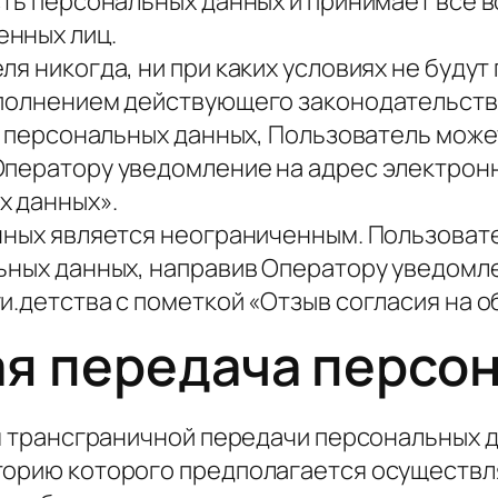
сть персональных данных и принимает все
нных лиц.
я никогда, ни при каких условиях не будут
сполнением действующего законодательств
 в персональных данных, Пользователь може
ператору уведомление на адрес электронн
х данных».
нных является неограниченным. Пользоват
льных данных, направив Оператору уведом
и.детства с пометкой «Отзыв согласия на 
ая передача персо
я трансграничной передачи персональных д
торию которого предполагается осуществл