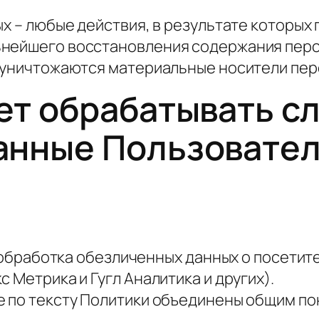
ых – любые действия, в результате которы
ьнейшего восстановления содержания пер
) уничтожаются материальные носители пер
жет обрабатывать 
анные Пользовате
 обработка обезличенных данных о посетите
 Метрика и Гугл Аналитика и других).
е по тексту Политики объединены общим п