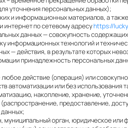
ных – временное прекращение обработки п
для уточнения персональных данных);
ских и информационных материалов, а также
и интернет по сетевому адресу
https://luck
альных данных — совокупность содержащих
ку информационных технологий и техничес
ных — действия, в результате которых нев
рмации принадлежность персональных дан
;
– любое действие (операция) или совокупно
в автоматизации или без использования т
ематизацию, накопление, хранение, уточнен
 (распространение, предоставление, досту
 данных;
ан, муниципальный орган, юридическое или 