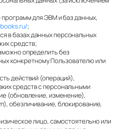
ерсональных данных (за исключением
 программ для ЭВМ и баз данных,
ybooks.ru/
;
ся в базах данных персональных
ких средств;
озможно определить без
ных конкретному Пользователю или
сть действий (операций),
аких средств с персональными
ие (обновление, изменение),
п), обезличивание, блокирование,
физическое лицо, самостоятельно или