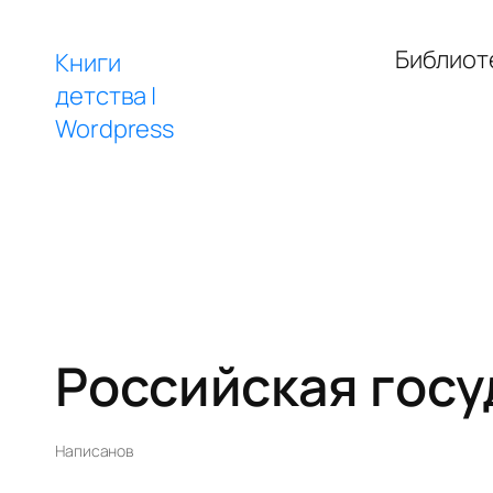
Перейти
к
Библиот
Книги
содержимому
детства |
Wordpress
Российская госу
Написано
в